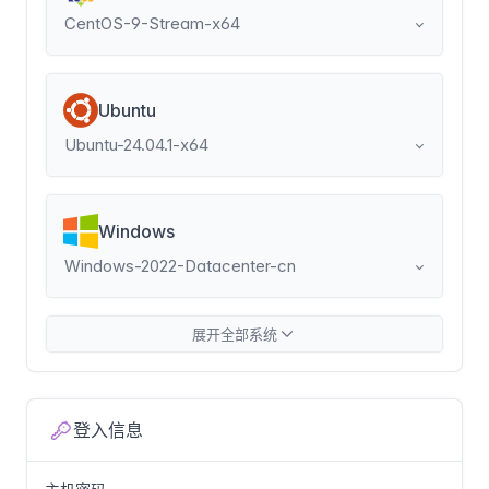
CentOS-9-Stream-x64
Ubuntu
Ubuntu-24.04.1-x64
Windows
Windows-2022-Datacenter-cn
展开全部系统
Fedora
Fedora-32-x64
登入信息
Rocky