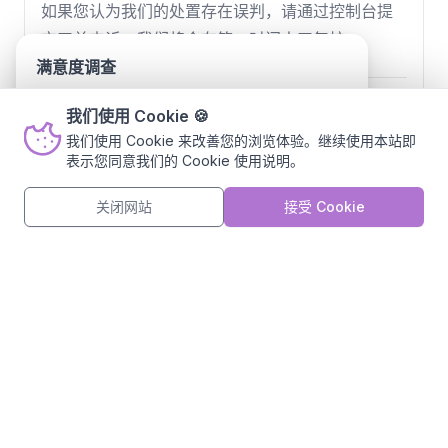
如果您认为我们的处置存在误判，请通过控制台提
交工单申诉。我们将会在第一时间人工复核。
满意度调查
我们对网站页面进行了更新调整，诚邀您参与简短
以下属于滥用行为
我们使用 Cookie
🍪
的满意度调查，帮助我们持续改进，您的建议对我
我们使用 Cookie 来改善您的浏览体验。继续使用本站即
如果发现滥用行为，请向我们报告。
们十分重要。 (ﾟ3ﾟ)～♪
表示您同意我们的
Cookie 使用说明
。
参与调查
不再显示
垃圾邮件
关闭网站
接受 Cookie
大规模发送未经授权的商业广告、钓鱼邮件或恶意链接。
网络攻击
发起 DDoS 攻击、端口扫描、暴力破解或其他主动攻击行
为。
钓鱼与欺诈
搭建仿冒网站、实施网络诈骗或伪装身份骗取用户信息。
版权侵权
未经授权托管或传播受版权保护的内容，包括软件、影音