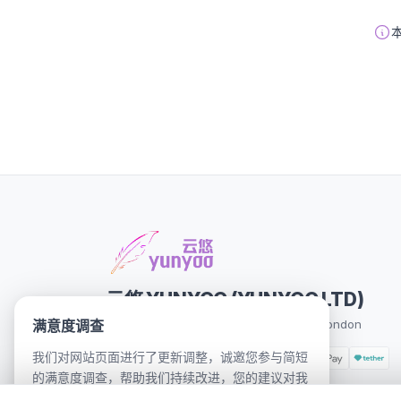
云悠 YUNYOO (YUNYOO LTD)
满意度调查
71-75 Shelton Street, Covent Garden, London
我们对网站页面进行了更新调整，诚邀您参与简短
的满意度调查，帮助我们持续改进，您的建议对我
们十分重要。 (ﾟ3ﾟ)～♪