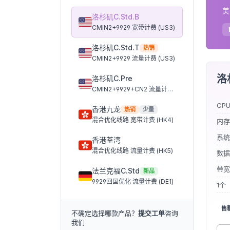
美
洛杉矶C.Std.B
CMIN2+9929 宽带计费 (US3)
洛杉矶C.Std.T
热销
CMIN2+9929 流量计费 (US3)
洛杉
洛杉矶C.Pre
CMIN2+9929+CN2 流量计费 (US5)
CP
香港九龙
热销
少量
混合优化线路 宽带计费 (HK4)
内存
系统
香港荃湾
混合优化线路 流量计费 (HK5)
数据
带宽
法兰克福C.Std
新品
9929回国优化 流量计费 (DE1)
1个
售
不确定选择哪款产品？
提交工单
咨询
我们