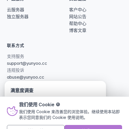
云服务器
客户中心
独立服务器
网站公告
帮助中心
博客文章
联系方式
支持服务
support@yunyoo.cc
违规投诉
abuse@yunyoo.cc
满意度调查
我们对网站页面进行了更新调整，诚邀您参与简短
更多联系方式 →
我们使用 Cookie
🍪
的满意度调查，帮助我们持续改进，您的建议对我
我们使用 Cookie 来改善您的浏览体验。继续使用本站即
们十分重要。 (ﾟ3ﾟ)～♪
表示您同意我们的
Cookie 使用说明
。
Copyright © 2023-2026 YUNYOO. All rights reserved.
¥37.99
参与调查
不再显示
/月
加入购物车