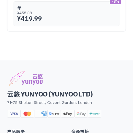
-8%
年
¥455.88
¥419.99
云悠 YUNYOO (YUNYOO LTD)
71-75 Shelton Street, Covent Garden, London
产品服务
资源链接