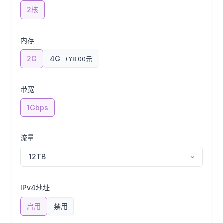
2核
内存
2G
4G
+¥8.00元
带宽
1Gbps
流量
12TB
IPv4地址
启用
禁用