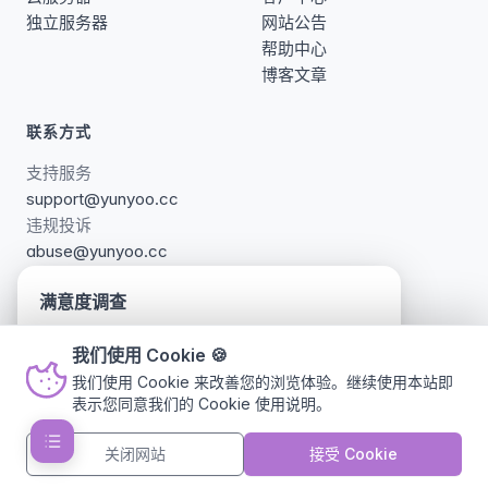
独立服务器
网站公告
帮助中心
博客文章
联系方式
支持服务
support@yunyoo.cc
违规投诉
abuse@yunyoo.cc
满意度调查
我们对网站页面进行了更新调整，诚邀您参与简短
更多联系方式 →
我们使用 Cookie
🍪
的满意度调查，帮助我们持续改进，您的建议对我
我们使用 Cookie 来改善您的浏览体验。继续使用本站即
们十分重要。 (ﾟ3ﾟ)～♪
表示您同意我们的
Cookie 使用说明
。
Copyright © 2023-2026 YUNYOO. All rights reserved.
参与调查
不再显示
服务条款
报告滥用
关于我们
关闭网站
接受 Cookie