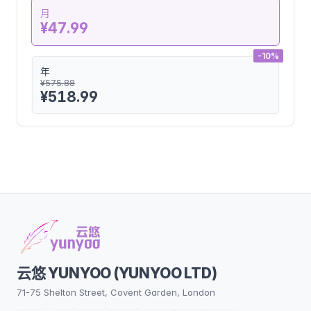
月
¥47.99
-10%
年
¥575.88
¥518.99
云悠 YUNYOO (YUNYOO LTD)
71-75 Shelton Street, Covent Garden, London