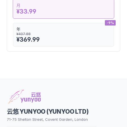
月
¥33.99
-9%
年
¥407.88
¥369.99
云悠 YUNYOO (YUNYOO LTD)
71-75 Shelton Street, Covent Garden, London