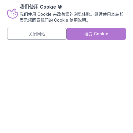
我们对网站页面进行了更新调整，诚邀您参与简短
我们使用 Cookie
🍪
硬盘
30G SSD 起
的满意度调查，帮助我们持续改进，您的建议对我
我们使用 Cookie 来改善您的浏览体验。继续使用本站即
们十分重要。 (ﾟ3ﾟ)～♪
网络
最高300Mbps
表示您同意我们的
Cookie 使用说明
。
参与调查
不再显示
¥17.99
关闭网站
接受 Cookie
/月 起
约 ¥0.58 / 天 · ¥0.02 / 时
立即购买
Plus
API 服务 / 中小应用
处理器
2核心 起
内存
2GB 起
硬盘
30G SSD 起
网络
最高500Mbps