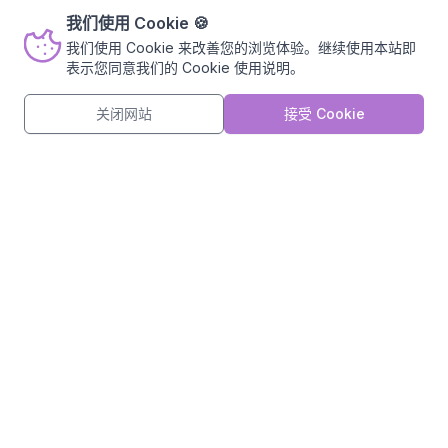
我们对网站页面进行了更新调整，诚邀您参与简短
我们使用 Cookie
🍪
硬盘
30G SSD 起
的满意度调查，帮助我们持续改进，您的建议对我
我们使用 Cookie 来改善您的浏览体验。继续使用本站即
们十分重要。 (ﾟ3ﾟ)～♪
网络
最高300Mbps
表示您同意我们的
Cookie 使用说明
。
参与调查
不再显示
¥17.99
关闭网站
接受 Cookie
/月 起
约 ¥0.58 / 天 · ¥0.02 / 时
立即购买
Plus
API 服务 / 中小应用
处理器
2核心 起
内存
2GB 起
硬盘
30G SSD 起
网络
最高500Mbps